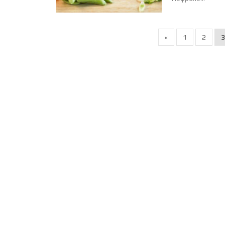
«
1
2
3