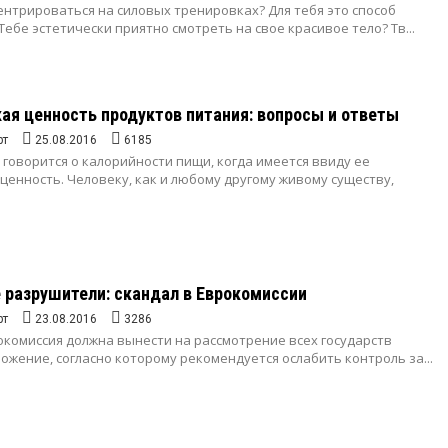
ентрироваться на силовых тренировках? Для тебя это способ
 Тебе эстетически приятно смотреть на свое красивое тело? Тв...
ая ценность продуктов питания: вопросы и ответы
рт
25.08.2016
6185
 говорится о калорийности пищи, когда имеется ввиду ее
ценность. Человеку, как и любому другому живому существу,
разрушители: скандал в Еврокомиссии
рт
23.08.2016
3286
окомиссия должна вынести на рассмотрение всех государств
ожение, согласно которому рекомендуется ослабить контроль за...