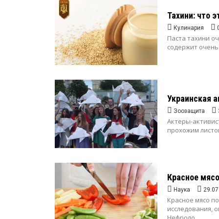
Тахини: что э
Кулинария
Паста тахини оч
содержит очень м
Украинская а
Зоозащита
Актеры-активис
прохожим листов
Красное мясо
Наука
29.07
Красное мясо п
исследования, 
Нефроло...