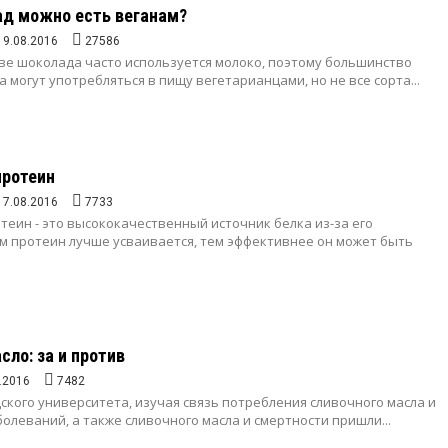
ад можно есть веганам?
19.08.2016
27586
ве шоколада часто используется молоко, поэтому большинство
 могут употребляться в пищу вегетарианцами, но не все сорта...
протеин
17.08.2016
7733
еин - это высококачественный источник белка из-за его
ем протеин лучше усваивается, тем эффективнее он может быть
сло: за и против
.2016
7482
кого университета, изучая связь потребления сливочного масла и
олеваний, а также сливочного масла и смертности пришли...