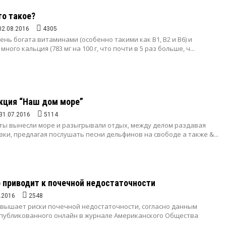
то такое?
02.08.2016
4305
ень богата витаминами (особенно такими как B1, B2 и B6) и
ного кальция (783 мг на 100 г, что почти в 5 раз больше, ч...
кция “Наш дом море”
31.07.2016
5114
ты вынесли море и разыгрывали отдых, между делом раздавая
ки, предлагая послушать песни дельфинов на свободе а также &...
 приводит к почечной недостаточности
.2016
2548
овышает риски почечной недостаточности, согласно данным
опубликованного онлайн в журнале Американского Общества