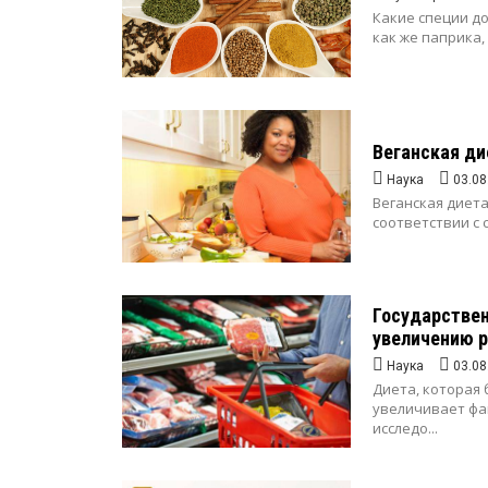
Какие специи до
как же паприка,
Веганская ди
Наука
03.08
Веганская диет
соответствии с 
Государствен
увеличению р
Наука
03.08
Диета, которая
увеличивает фа
исследо...