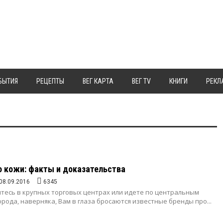
БЫТИЯ
РЕЦЕПТЫ
ВЕГ КАРТА
ВЕГ TV
КНИГИ
РЕКЛ
 кожи: факты и доказательства
08.09.2016
6345
итесь в крупных торговых центрах или идете по центральным
орода, наверняка, Вам в глаза бросаются известные бренды про...