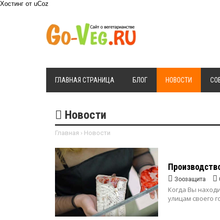
Хостинг от
uCoz
ГЛАВНАЯ СТРАНИЦА
БЛОГ
НОВОСТИ
СО
Новости
Главная
›
Новости
Производство
Зоозащита
Когда Вы наход
улицам своего г