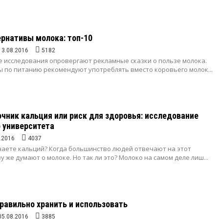
рнативы молока: топ-10
13.08.2016
5182
 исследования опровергают рекламные сказки о пользе молока.
ы по питанию рекомендуют употреблять вместо коровьего молок...
очник кальция или риск для здоровья: исследование
 университета
.2016
4037
чаете кальций? Когда большинство людей отвечают на этот
зу же думают о молоке. Но так ли это? Молоко на самом деле лиш...
правильно хранить и использовать
05.08.2016
3885