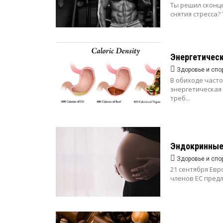
Ты решил сконц
снятия стресса?
Энергетическ
Здоровье и спо
В обиходе часто
энергетическая 
треб...
Эндокринные 
Здоровье и спо
21 сентября Евр
членов ЕС предл