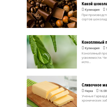
Какой шокол
Кулинария
При производст
сортов шоколада
Конопляный 
Кулинария
Конопляный прот
усвояемости. Ч
испо...
Сливочное ма
Наука
16.08
Ученые Гарвардс
хронических заб