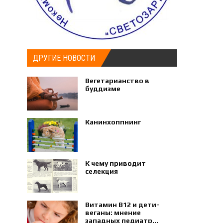
ДРУГИЕ НОВОСТИ
Вегетарианство в
буддизме
Канинхоппнинг
К чему приводит
селекция
Витамин B12 и дети-
веганы: мнение
западных педиатр...