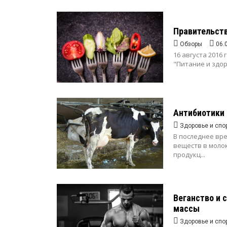
Правительств
Обзоры
06.
16 августа 2016
"Питание и здор
Антибиотики 
Здоровье и спо
В последнее вр
веществ в моло
продукц...
Веганство и 
массы
Здоровье и спо