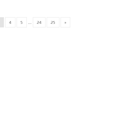
4
5
24
25
»
...