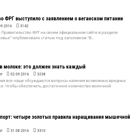
о ФРГ выступило с заявлением о веганском питании
09.2016
3142
 г. Правительство ФРГ на своем официальном сайте в разделе
овье" опубликовало статью под заголовком "В...
в молоке: это должен знать каждый
рт
02.09.2016
3238
емя все чаще обсуждаются вопросы наличия возможных вредных
ке. Чтобы обеспечить достаточное количество молочной
спорт: четыре золотых правила наращивания мышечной
рт
31.08.2016
3310