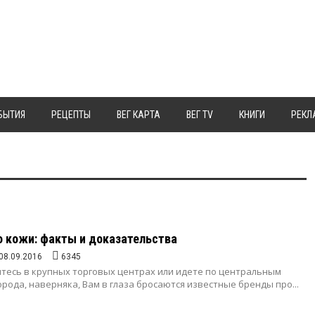
БЫТИЯ
РЕЦЕПТЫ
ВЕГ КАРТА
ВЕГ TV
КНИГИ
РЕКЛ
 кожи: факты и доказательства
08.09.2016
6345
итесь в крупных торговых центрах или идете по центральным
орода, наверняка, Вам в глаза бросаются известные бренды про...