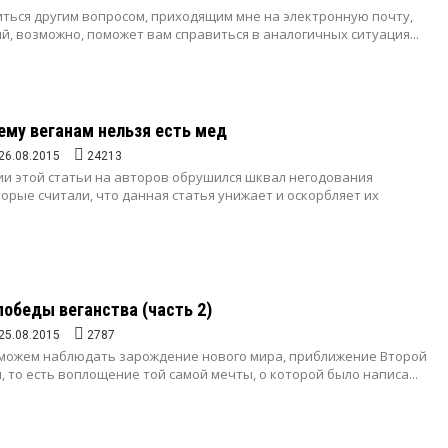
иться другим вопросом, приходящим мне на электронную почту,
й, возможно, поможет вам справиться в аналогичных ситуация...
чему веганам нельзя есть мед
26.08.2015
24213
ии этой статьи на авторов обрушился шквал негодования
орые считали, что данная статья унижает и оскорбляет их
победы веганства (часть 2)
25.08.2015
2787
 можем наблюдать зарождение нового мира, приближение Второй
 то есть воплощение той самой мечты, о которой было написа...