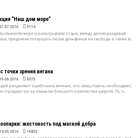
кция “Наш дом море”
31.07.2016
5114
ты вынесли море и разыгрывали отдых, между делом раздавая
ки, предлагая послушать песни дельфинов на свободе а также &...
с точки зрения вегана
16.06.2016
6075
дей разделяют ошибочное мнение, что овец стричь необходимо,
е страдают из-за слишком большого количества шерсти. То, ч...
оопарки: жестокость под маской добра
14.05.2016
16852