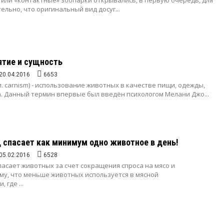
или «контактные» зоопарки открывались, в первую очередь, для
ельно, что оригинальный вид досуг...
ятие и сущность
20.04.2016
6653
л. carnism) - использование животных в качестве пищи, одежды,
. Данный термин впервые был введён психологом Мелани Джо...
 спасает как минимум одно животное в день!
05.02.2016
6528
асает животных за счет сокращения спроса на мясо и
му, что меньше животных используется в мясной
 где ...