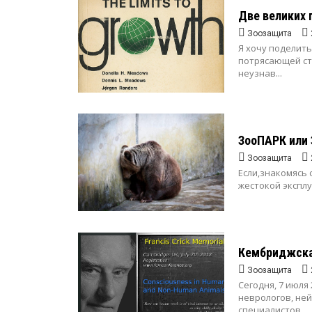
Две великих 
Зоозащита
Я хочу поделит
потрясающей стр
неузнав...
ЗооПАРК или
Зоозащита
Если,знакомясь
жестокой эксплу
Кембриджска
Зоозащита
Сегодня, 7 июля
неврологов, не
специалистов ...