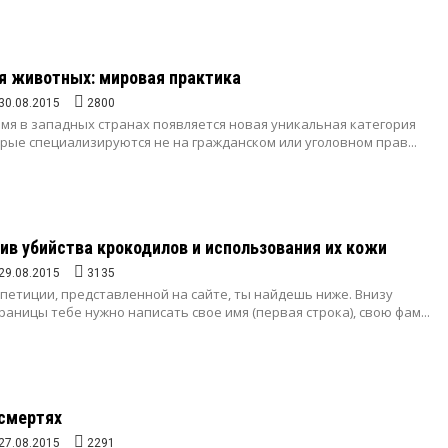
я животных: мировая практика
30.08.2015
2800
мя в западных странах появляется новая уникальная категория
рые специализируются не на гражданском или уголовном прав...
ив убийства крокодилов и использования их кожи
29.08.2015
3135
петиции, представленной на сайте, ты найдешь ниже. Внизу
аницы тебе нужно написать свое имя (первая строка), свою фам...
 смертях
27.08.2015
2291