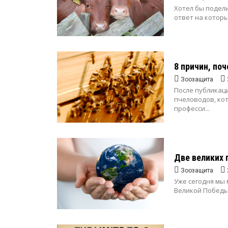
Хотел бы подел
ответ на которы
8 причин, по
Зоозащита
После публикац
пчеловодов, кот
професси...
Две великих 
Зоозащита
Уже сегодня мы
Великой Победы,