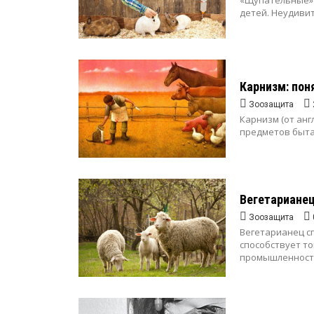
«Щупательные» 
детей. Неудивит
Карнизм: пон
Зоозащита
Карнизм (от анг
предметов быта
Вегетарианец
Зоозащита
Вегетарианец сп
способствует то
промышленности,