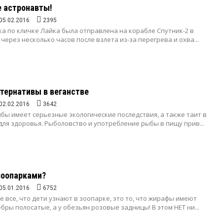
е астронавты!
05.02.2016
2395
ака по кличке Лайка была отправлена на корабле Спутник-2 в
 через несколько часов после взлета из-за перегрева и охва...
ьтернативы в веганстве
02.02.2016
3642
бы имеет серьезные экологические последствия, а также таит в
для здоровья. Рыболовство и употребление рыбы в пищу прив...
 зоопарками?
05.01.2016
6752
е все, что дети узнают в зоопарке, это то, что жирафы имеют
бры полосатые, а у обезьян розовые задницы! В этом НЕТ ни...