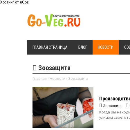
Хостинг от
uCoz
ГЛАВНАЯ СТРАНИЦА
БЛОГ
НОВОСТИ
СО
Зоозащита
Главная
›
Новости
›
Зоозащита
Производство
Зоозащита
Когда Вы наход
улицам своего г