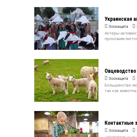
Украинская а
Зоозащита
Актеры-активис
прохожим листов
Овцеводство 
Зоозащита
Большинство лю
так как животны
Контактные з
Зоозащита