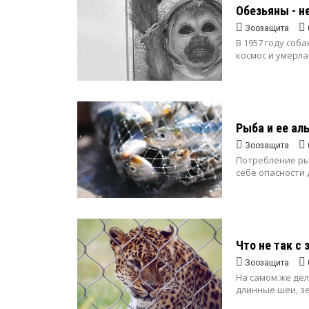
Обезьяны - н
Зоозащита
В 1957 году соб
космос и умерла
Рыба и ее ал
Зоозащита
Потребление ры
себе опасности 
Что не так с
Зоозащита
На самом же дел
длинные шеи, зе