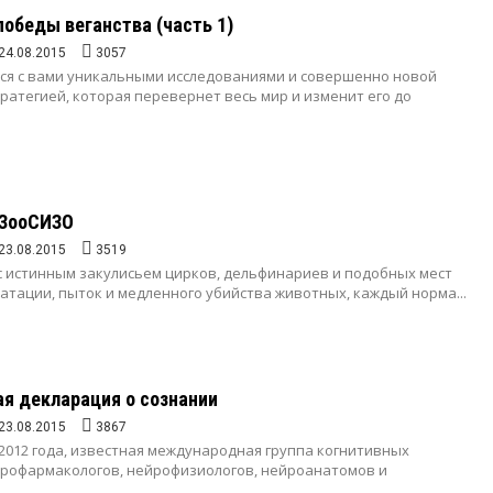
победы веганства (часть 1)
24.08.2015
3057
ься с вами уникальными исследованиями и совершенно новой
атегией, которая перевернет весь мир и изменит его до
 ЗооСИЗО
23.08.2015
3519
 с истинным закулисьем цирков, дельфинариев и подобных мест
атации, пыток и медленного убийства животных, каждый норма...
я декларация о сознании
23.08.2015
3867
 2012 года, известная международная группа когнитивных
йрофармакологов, нейрофизиологов, нейроанатомов и