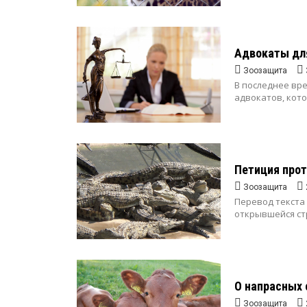
Адвокаты дл
Зоозащита
В последнее вре
адвокатов, кото
Петиция прот
Зоозащита
Перевод текста 
открывшейся стр
О напрасных
Зоозащита