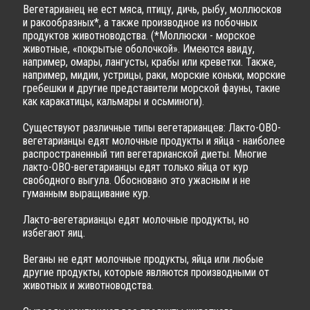
Вегетарианец не ест мяса, птицу, дичь, рыбу, моллюсков
и ракообразных*, а также производное из побочных
продуктов животноводства. (*Моллюски - морское
животные, «покрытые оболочкой». Имеются ввиду,
например, омары, лангусты, крабы или креветки. Также,
например, мидии, устрицы, раки, морские коньки, морские
гребешки и другие представители морской фауны, такие
как каракатицы, кальмары и осьминоги).
Существуют различные типы вегетарианцев: Лакто-ОВО-
вегетарианцы едят молочные продукты и яйца - наиболее
распространенный тип вегетарианской диеты. Многие
лакто-ОВО-вегетарианцы едят только яйца от кур
свободного выгула. Обосновано это ужасным и не
гуманным выращивание кур.
Лакто-вегетарианцы едят молочные продукты, но
избегают яиц.
Веганы не едят молочные продукты, яйца или любые
другие продукты, которые являются производными от
животных и животноводства.